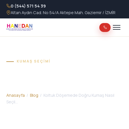
0 (544) 571 54 39
Altan Aydın Cad. No:54/A Aktepe Mah. Gaziemir / İZMİR
KUMAŞ SEÇIMI
Koltuk Döşemede Doğru
Kumaş Nasıl Seçilir?
Anasayfa
/
Blog
/ Koltuk Döşemede Doğru Kumaş Nasıl
Seçil…