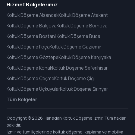
Hizmet Bölgelerimiz
Koltuk Döşeme Alsancak
Koltuk Döşeme Atakent
Koltuk Döşeme Balçova
Koltuk Döşeme Bornova
Koltuk Döşeme Bostanlı
Koltuk Döşeme Buca
Koltuk Döşeme Foça
Koltuk Döşeme Gaziemir
Koltuk Döşeme Göztepe
Koltuk Döşeme Karşıyaka
Koltuk Döşeme Konak
Koltuk Döşeme Seferihisar
Koltuk Döşeme Çeşme
Koltuk Döşeme Çiğli
Koltuk Döşeme Üçkuyular
Koltuk Döşeme Şirinyer
Tüm Bölgeler
Copyright © 2026 Hanedan Koltuk Döşeme İzmir. Tüm hakları
saklıdır.
İzmir ve tüm ilçelerinde koltuk döşeme, kaplama ve mobilya