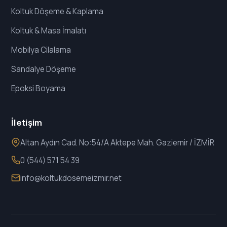
Koltuk Döşeme & Kaplama
Koltuk & Masa İmalatı
Mobilya Cilalama
Sandalye Döşeme
Epoksi Boyama
İletişim
Altan Aydın Cad. No:54/A Aktepe Mah. Gaziemir / İZMİR
0 (544) 571 54 39
info@koltukdosemeizmir.net