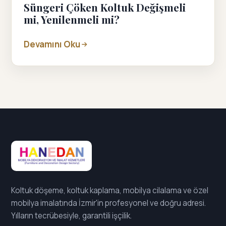
Süngeri Çöken Koltuk Değişmeli
mi, Yenilenmeli mi?
Devamını Oku
Koltuk döşeme, koltuk kaplama, mobilya cilalama ve özel
mobilya imalatında İzmir'in profesyonel ve doğru adresi.
Yılların tecrübesiyle, garantili işçilik.