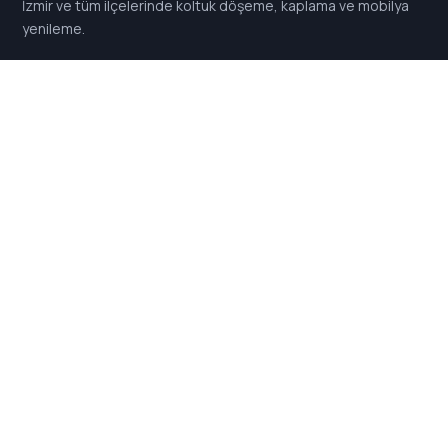
İzmir ve tüm ilçelerinde koltuk döşeme, kaplama ve mobilya
yenileme.