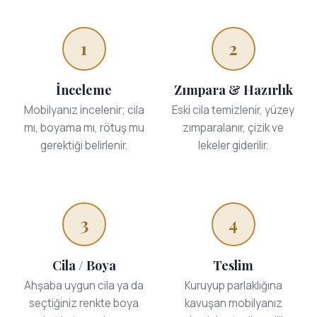
1
2
İnceleme
Zımpara & Hazırlık
Mobilyanız incelenir; cila
Eski cila temizlenir, yüzey
mı, boyama mı, rötuş mu
zımparalanır, çizik ve
gerektiği belirlenir.
lekeler giderilir.
3
4
Cila / Boya
Teslim
Ahşaba uygun cila ya da
Kuruyup parlaklığına
seçtiğiniz renkte boya
kavuşan mobilyanız