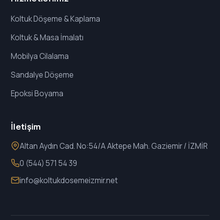
Koltuk Döşeme & Kaplama
Koltuk & Masa İmalatı
Mobilya Cilalama
Sandalye Döşeme
Epoksi Boyama
İletişim
Altan Aydın Cad. No:54/A Aktepe Mah. Gaziemir / İZMİR
0 (544) 571 54 39
info@koltukdosemeizmir.net